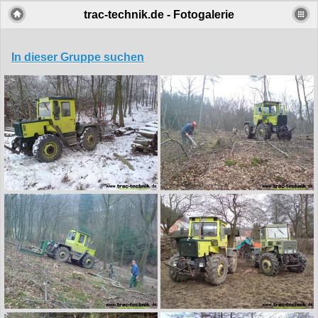
trac-technik.de - Fotogalerie
In dieser Gruppe suchen